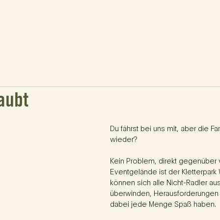
STRECKEN
ABLAUF
ANMELDUNG
GUIDES
IMPRESSIO
aubt
Du fährst bei uns mit, aber die F
wieder?
Kein Problem, direkt gegenüber
Eventgelände ist der Kletterpark
können sich alle Nicht-Radler a
überwinden, Herausforderungen 
dabei jede Menge Spaß haben.