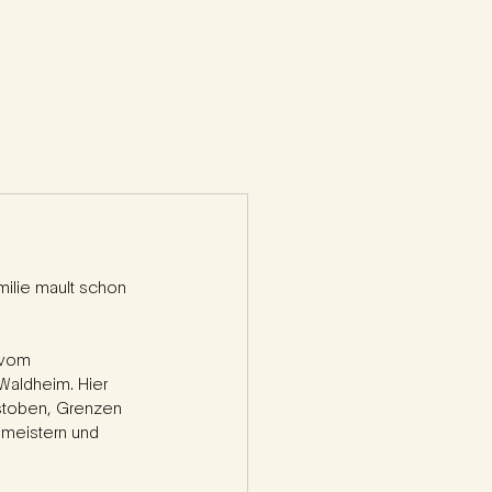
NEN
REISE
PARTNER
NEWS
FAQ
amilie mault schon 
 vom 
 Waldheim. Hier 
ustoben, Grenzen 
meistern und 