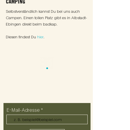
CAMPING
Selbstverständlich kannst Du bei uns auch
Campen. Einen tollen Platz gibt es in Albstadt-
Ebingen direkt beim badkap.
Diesen findest Du
hier
.
Impressum
Datenschutz
Regularien
Kontakt
ZUM NEWSLETTER ANMELDEN
E-Mail-Adresse